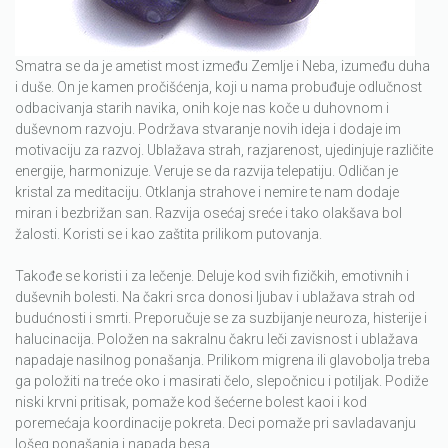
Smatra se da je ametist most između Zemlje i Neba, izumeđu duha
i duše. On je kamen pročišćenja, koji u nama probuđuje odlučnost
odbacivanja starih navika, onih koje nas koče u duhovnom i
duševnom razvoju. Podržava stvaranje novih ideja i dodaje im
motivaciju za razvoj. Ublažava strah, razjarenost, ujedinjuje različite
energije, harmonizuje. Veruje se da razvija telepatiju. Odličan je
kristal za meditaciju. Otklanja strahove i nemire te nam dodaje
miran i bezbrižan san. Razvija osećaj sreće i tako olakšava bol
žalosti. Koristi se i kao zaštita prilikom putovanja.
Takođe se koristi i za lečenje. Deluje kod svih fizičkih, emotivnih i
duševnih bolesti. Na čakri srca donosi ljubav i ublažava strah od
budućnosti i smrti. Preporučuje se za suzbijanje neuroza, histerije i
halucinacija. Položen na sakralnu čakru leči zavisnost i ublažava
napadaje nasilnog ponašanja. Prilikom migrena ili glavobolja treba
ga položiti na treće oko i masirati čelo, slepočnicu i potiljak. Podiže
niski krvni pritisak, pomaže kod šećerne bolest kaoi i kod
poremećaja koordinacije pokreta. Deci pomaže pri savladavanju
lošeg ponašanja i napada besa.