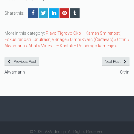
Share this:
More in this category:
Plavo Tigrovo Oko – Kamen Smirenosti,
Fokusiranosti i Unutrašnje Snage »
Dimni Kvarc (Čađavac) »
Citrin »
Akvamarin »
Ahat »
Minerali – Kristali – Poludrago kamenje »
Previous Post
Next Post
Akvamarin
Citrin
© 2026 V&V design. All Rights Reserved.