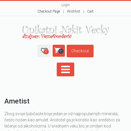
Login
Checkout Page
Wishlist
Cart
Checkout
0
0
Ametist
Zbog svoje ljubičaste boje jedan je od najpopularnijih minerala,
često nošen kao amulet. Aristotel ga je koristio kao sredstvo za
lečenje od alkoholizma. U srednjem veku bio je omiljen kod