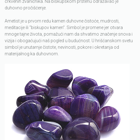
crkvenih zvaničnika. Na biskupskom prstenu odražavao je
duhovno pročišćenje.
Ametist je u prvom redu kamen duhovne čistoće, mudrosti,
meditacije ili “biskupov kamen”. Simbol je promene jer otvara
mnoge tajne života, pomažući nam da shvatimo značenje snova i
vizija i obogaćujući naš pogled u budućnost. U hrišćanskom svetu
simbol je unutarnje čistote, nevinosti, pokore i okretanja od
materijalnog ka duhovnom.