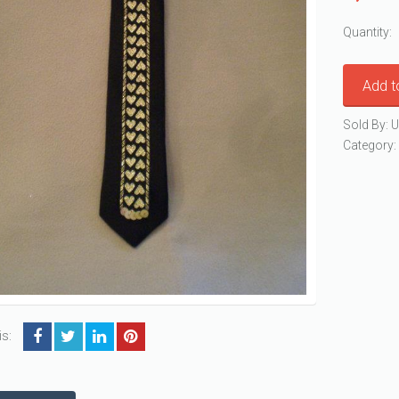
Quantity:
Add t
Sold By: U
Category
is: