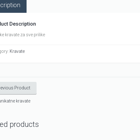
cription
uct Description
e kravate za sve prilike
gory:
Kravate
revious Product
nikatne kravate
ted products