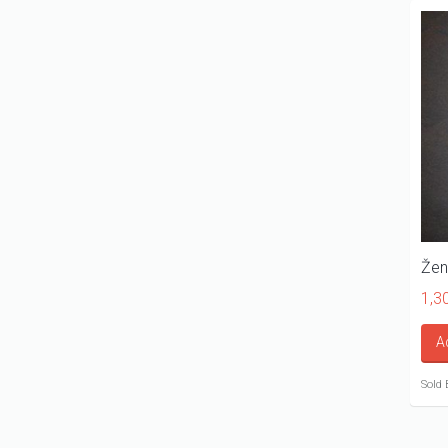
Žen
1,3
A
Sold 