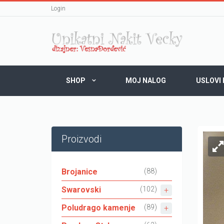
Login
SHOP
MOJ NALOG
USLOVI
Proizvodi
Brojanice
(88)
Swarovski
(102)
Poludrago kamenje
(89)