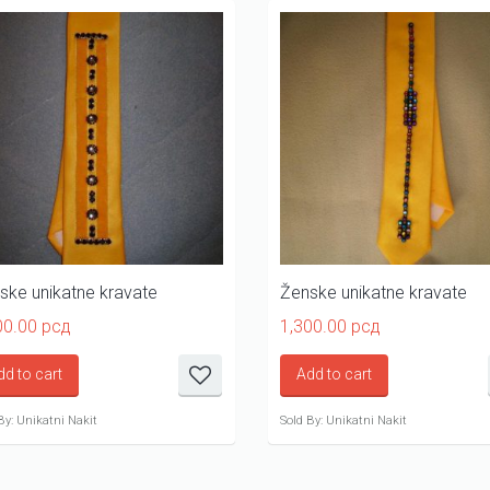
ske unikatne kravate
Ženske unikatne kravate
00.00
рсд
1,300.00
рсд
dd to cart
Add to cart
By: Unikatni Nakit
Sold By: Unikatni Nakit