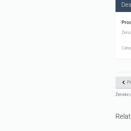
Des
Prod
Žensk
Cate
P
Ženske u
Rela