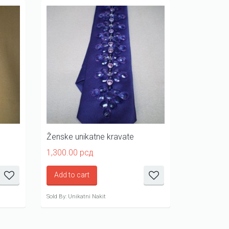
Ženske unikatne kravate
Ženske uni
1,300.00
рсд
1,300.00
р
Add to cart
Add to ca
Sold By: Unikatni Nakit
Sold By: Unika