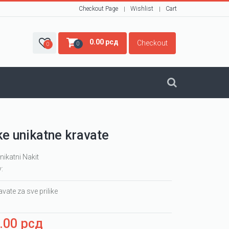
Checkout Page
Wishlist
Cart
0.00
рсд
Checkout
0
0
e unikatne kravate
nikatni Nakit
y:
vate za sve prilike
0.00
рсд