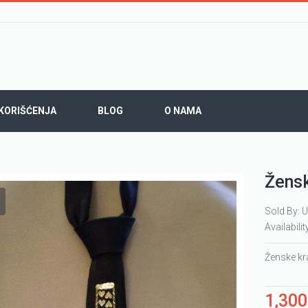
 KORIŠĆENJA
BLOG
O NAMA
Žensk
Sold By: U
Availabilit
Ženske kra
1,30