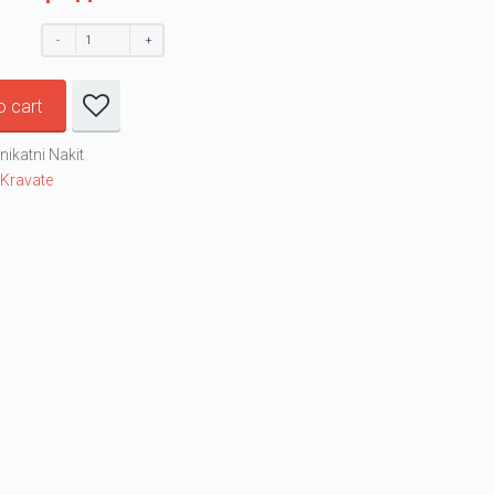
o cart
nikatni Nakit
:
Kravate