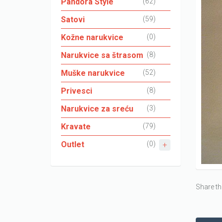
Pandora Style
(62)
Satovi
(59)
Kožne narukvice
(0)
Narukvice sa štrasom
(8)
Muške narukvice
(52)
Privesci
(8)
Narukvice za sreću
(3)
Kravate
(79)
Outlet
(0)
Share th