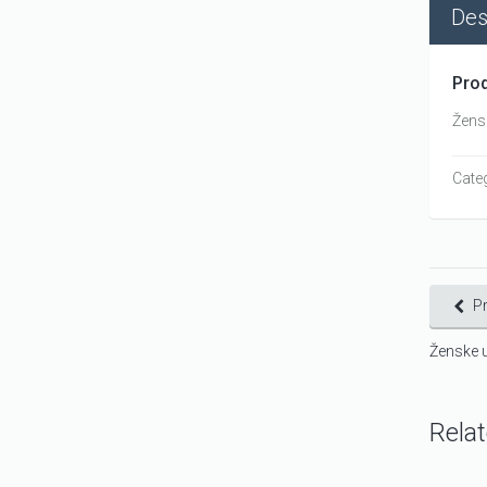
Des
Prod
Žensk
Cate
P
Ženske u
Rela