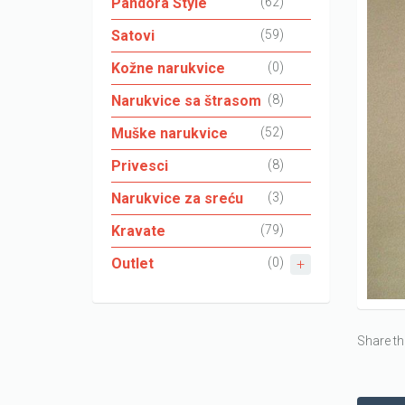
Pandora Style
(62)
Satovi
(59)
Kožne narukvice
(0)
Narukvice sa štrasom
(8)
Muške narukvice
(52)
Privesci
(8)
Narukvice za sreću
(3)
Kravate
(79)
Outlet
(0)
Share th