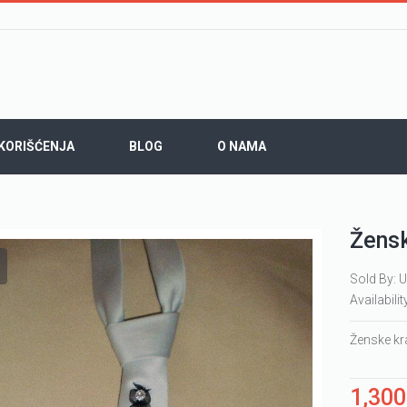
 KORIŠĆENJA
BLOG
O NAMA
Žensk
Sold By: U
Availabilit
Ženske kra
1,30