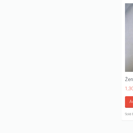
Žen
1,3
A
Sold 