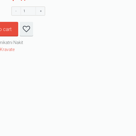
o cart
nikatni Nakit
:
Kravate