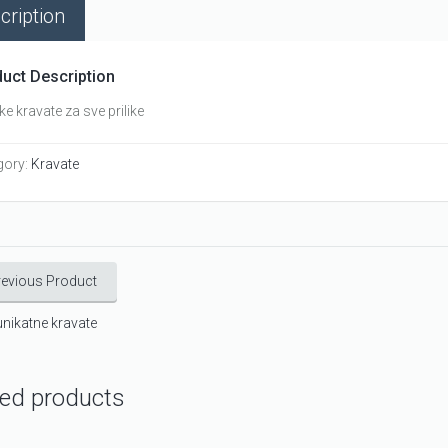
cription
uct Description
e kravate za sve prilike
gory:
Kravate
revious Product
nikatne kravate
ted products