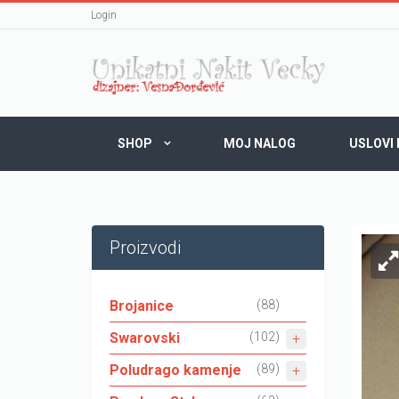
Login
SHOP
MOJ NALOG
USLOVI
Proizvodi
Brojanice
(88)
Swarovski
(102)
Poludrago kamenje
(89)