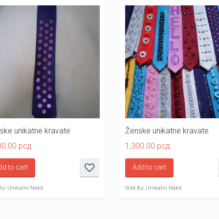
ske unikatne kravate
Ženske unikatne kravate
00.00
рсд
1,300.00
рсд
dd to cart
Add to cart
By: Unikatni Nakit
Sold By: Unikatni Nakit