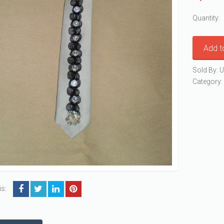
Quantity:
Add t
Sold By: U
Category
is: