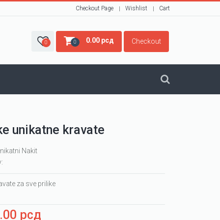
Checkout Page
Wishlist
Cart
0.00
рсд
Checkout
0
0
e unikatne kravate
nikatni Nakit
y:
vate za sve prilike
0.00
рсд