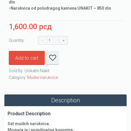
din
-Narukvica od poludragog kamena UNAKIT – 850 din
1,600.00
рсд
Quantity:
Add to cart
Sold By: Unikatni Nakit
Category:
Muške narukvice
Description
Product Description
Set muških narukvica.
Moguća je i pojedinačna kupovina: