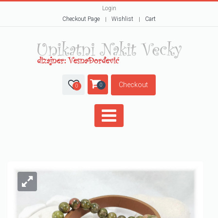
Login
Checkout Page
Wishlist
Cart
Checkout
0
0