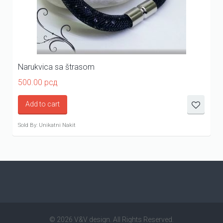
Narukvica sa štrasom
500.00
рсд
Add to cart
Sold By: Unikatni Nakit
© 2026 V&V design. All Rights Reserved.