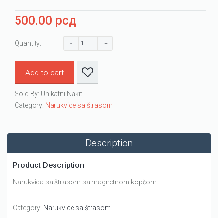
500.00
рсд
Quantity:
Add to cart
Sold By: Unikatni Nakit
Category:
Narukvice sa štrasom
Description
Product Description
Narukvica sa štrasom sa magnetnom kopčom
Category:
Narukvice sa štrasom