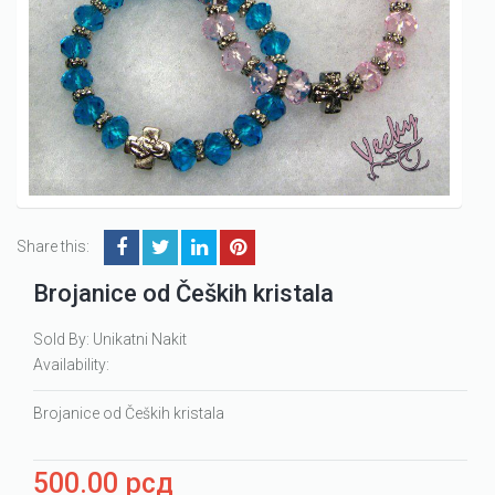
Share this:
Brojanice od Čeških kristala
Sold By: Unikatni Nakit
Availability:
Brojanice od Čeških kristala
500.00
рсд