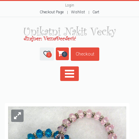
Login
Checkout Page
Wishlist
Cart
Checkout
0
0