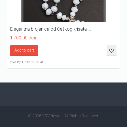
Elegantna brojanica od Češkog krisatal...
1,700.00
рсд
Add to cart
Sold By: Unikatni Nakit
© 2026 V&V design. All Rights Reserved.