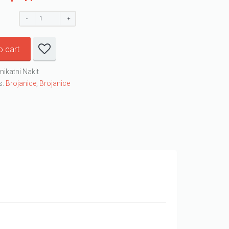
o cart
nikatni Nakit
s:
Brojanice
,
Brojanice