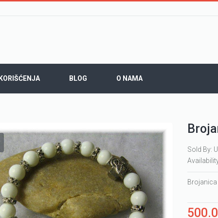
 KORIŠĆENJA
BLOG
O NAMA
Broja
Sold By: U
Availabilit
Brojanica 
500.