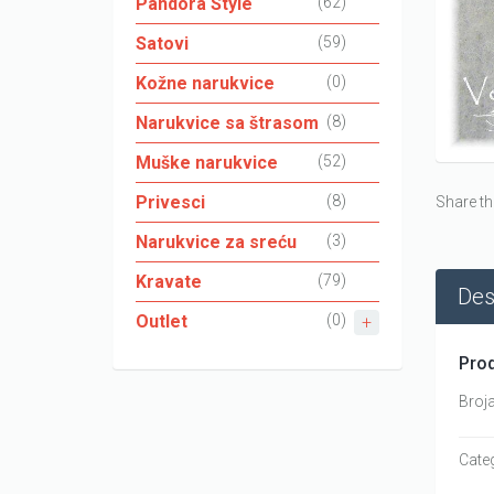
Pandora Style
(62)
Satovi
(59)
Kožne narukvice
(0)
Narukvice sa štrasom
(8)
Muške narukvice
(52)
Privesci
(8)
Share th
Narukvice za sreću
(3)
Kravate
(79)
Des
Outlet
(0)
Prod
Broja
Cate