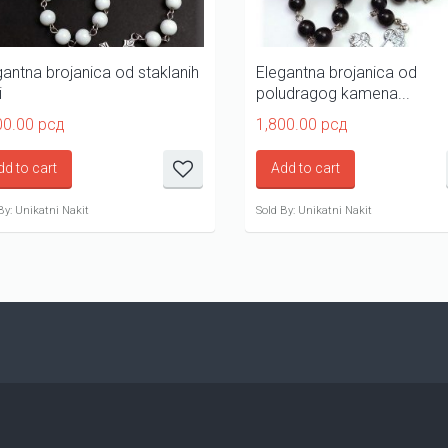
gantna brojanica od staklanih
Elegantna brojanica od
i
poludragog kamena...
00.00
рсд
1,800.00
рсд
dd to cart
Add to cart
By: Unikatni Nakit
Sold By: Unikatni Nakit