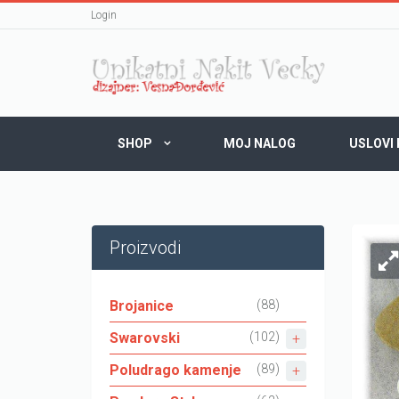
Login
SHOP
MOJ NALOG
USLOVI
Proizvodi
Brojanice
(88)
Swarovski
(102)
Poludrago kamenje
(89)