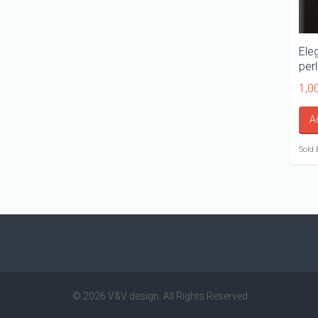
Ele
perl
1,0
A
Sold 
© 2026 V&V design. All Rights Reserved.