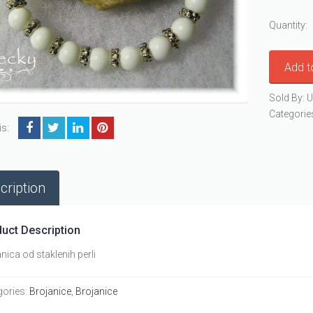
Quantity:
Add t
Sold By: U
Categorie
is:
cription
uct Description
nica od staklenih perli
gories:
Brojanice
,
Brojanice