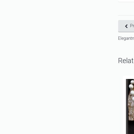
P
Elegantn
Rela