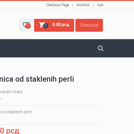
Checkout Page
Wishlist
Cart
0.00
рсд
Checkout
0
0
nica od staklenih perli
nikatni Nakit
y:
od staklenih perli
00
рсд