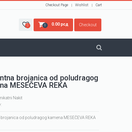
Checkout Page
Wishlist
Cart
0.00
рсд
Checkout
0
0
ntna brojanica od poludragog
na MESEČEVA REKA
nikatni Nakit
y:
a brojanica od poludragog kamena MESEČEVA REKA