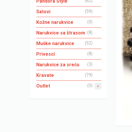
Pandora Style
(62)
Satovi
(59)
Kožne narukvice
(0)
Narukvice sa štrasom
(8)
Muške narukvice
(52)
Privesci
(8)
Narukvice za sreću
(3)
Kravate
(79)
Outlet
(0)