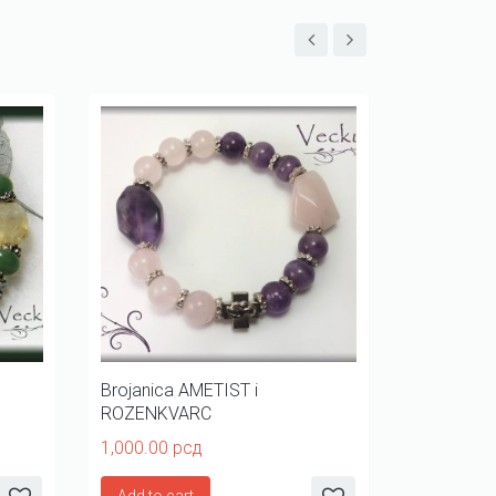
Brojanica AMETIST i
Elegantna 
ROZENKVARC
poludrago
1,000.00
рсд
1,800.00
р
Add to cart
Add to ca