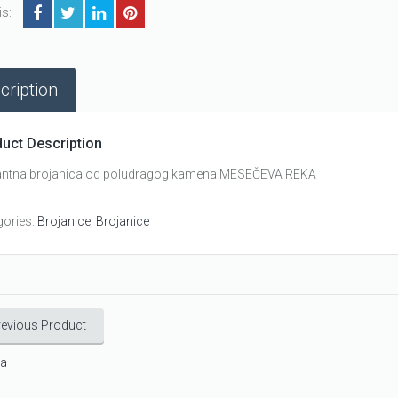
is:
cription
uct Description
antna brojanica od poludragog kamena MESEČEVA REKA
gories:
Brojanice
,
Brojanice
revious Product
ca