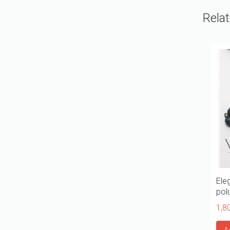
Rela
Ele
pol
1,8
A