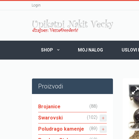
Login
SHOP
MOJ NALOG
USLOVI
Proizvodi
Brojanice
(88)
Swarovski
(102)
Poludrago kamenje
(89)