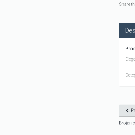
Share th
Des
Prod
Eleg
Cate
P
Brojani