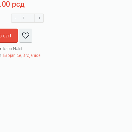
0.00
рсд
o cart
nikatni Nakit
s:
Brojanice
,
Brojanice