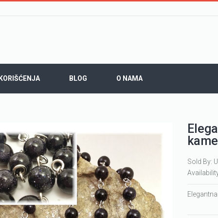
 KORIŠĆENJA
BLOG
O NAMA
Elega
kame
Sold By: U
Availabilit
Elegantn