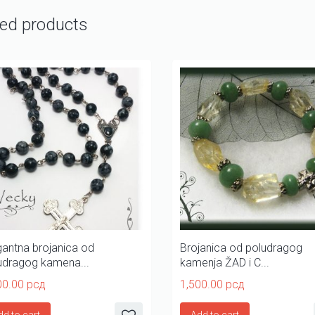
ted products
gantna brojanica od
Brojanica od poludragog
udragog kamena...
kamenja ŽAD i C...
00.00
рсд
1,500.00
рсд
dd to cart
Add to cart