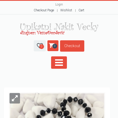
Login
Checkout Page
Wishlist
Cart
Checkout
0
0