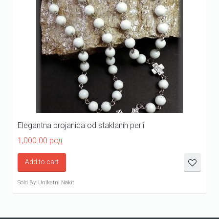
Elegantna brojanica od staklanih perli
1,000.00
рсд
Add to cart
Sold By: Unikatni Nakit