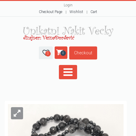
Login
Checkout Page
Wishlist
Cart
Checkout
0
0