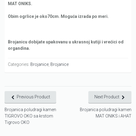
MAT ONIKS.
Obim ogrlice je oko70cm. Moguća izrada po meri.
Brojanicu dobijate upakovanu u ukrasnoj kutiji i vrećici od
organdina.
Categories:
Brojanice
,
Brojanice
Previous Product
Next Product
Brojanica poludragi kamen
Brojanica poludragi kamen
TIGROVO OKO sa krstom
MAT ONIKS i AHAT
Tigrovo OKO