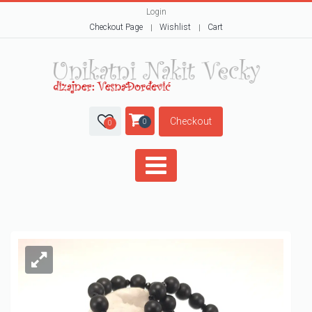
Login
Checkout Page
Wishlist
Cart
Checkout
0
0