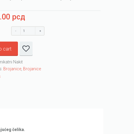
0.00
рсд
o cart
nikatni Nakit
s:
Brojanice
,
Brojanice
s
jućeg čelika.