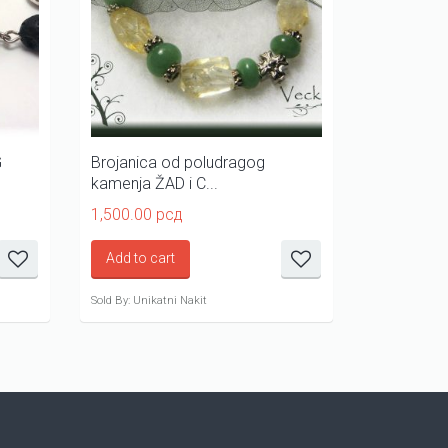
G
Brojanica od poludragog
Elegantna 
kamenja ŽAD i C...
poludrago
1,500.00
рсд
1,800.00
р
Add to cart
Add to ca
Sold By: Unikatni Nakit
Sold By: Unika