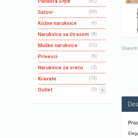
Pandora Style
(62)
Satovi
(59)
Kožne narukvice
(0)
Narukvice sa štrasom
(8)
Muške narukvice
(52)
Share th
Privesci
(8)
Narukvice za sreću
(3)
Kravate
(79)
Outlet
(0)
Des
Prod
Eleg