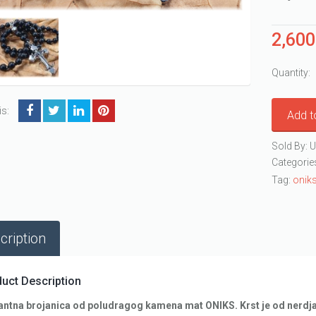
2,60
Quantity:
is:
Add t
Sold By: U
Categorie
Tag:
onik
cription
uct Description
antna brojanica od poludragog kamena mat ONIKS. Krst je od nerdja