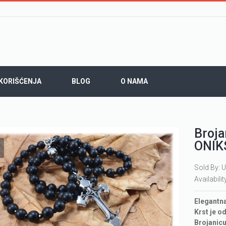
 KORIŠĆENJA
BLOG
O NAMA
Broja
ONIK
Sold By: U
Availabilit
Elegantn
Krst je o
Brojanicu