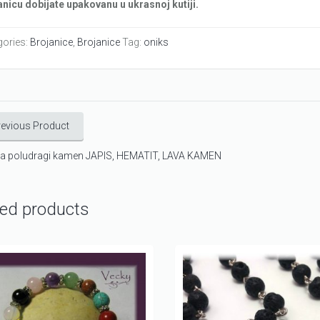
anicu dobijate upakovanu u ukrasnoj kutiji.
gories:
Brojanice
,
Brojanice
Tag:
oniks
revious Product
ca poludragi kamen JAPIS, HEMATIT, LAVA KAMEN
ted products