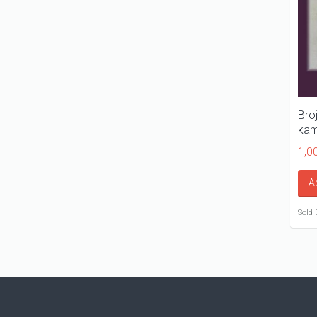
Bro
kam
1,0
A
Sold 