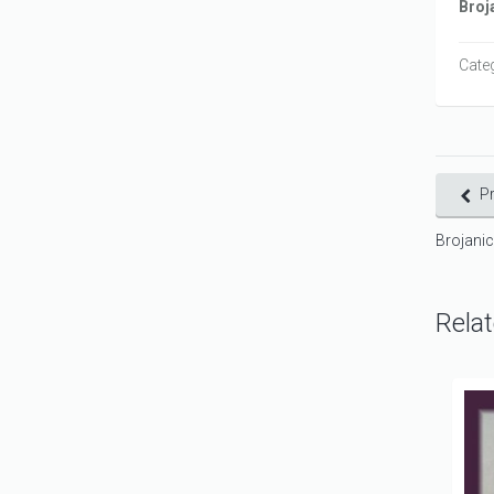
Broj
Cate
P
Brojani
Rela