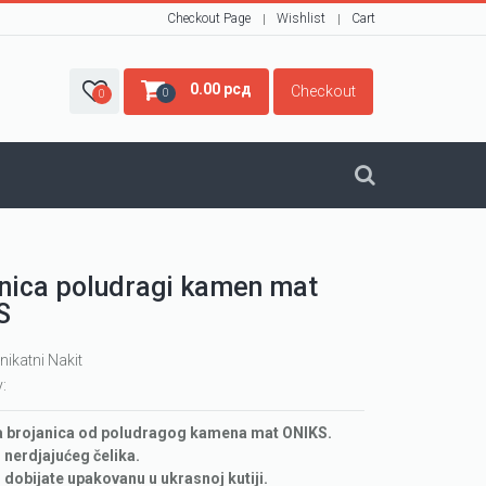
Checkout Page
Wishlist
Cart
0.00
рсд
Checkout
0
0
nica poludragi kamen mat
S
nikatni Nakit
y:
a brojanica od poludragog kamena mat ONIKS.
d nerdjajućeg čelika.
 dobijate upakovanu u ukrasnoj kutiji.