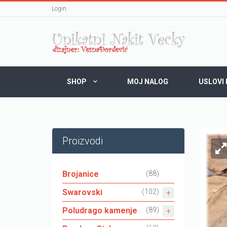
Login
SHOP
MOJ NALOG
USLOVI
Proizvodi
Brojanice
(88)
Swarovski
(102)
Poludrago kamenje
(89)