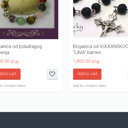
janica od poludragog
Brojanica od VULKANSKO
enja
“LAVA” kamen...
00.00
рсд
1,800.00
рсд
dd to cart
Add to cart
By: Unikatni Nakit
Sold By: Unikatni Nakit