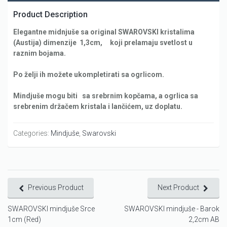
Product Description
Elegantne midnjuše sa original SWAROVSKI kristalima
(Austija) dimenzije 1,3cm, koji prelamaju svetlost u
raznim bojama.
Po želji ih možete ukompletirati sa ogrlicom.
Mindjuše mogu biti sa srebrnim kopčama, a ogrlica sa
srebrenim držačem kristala i lančićem, uz doplatu.
Categories:
Mindjuše
,
Swarovski
Previous Product
Next Product
SWAROVSKI mindjuše Srce
SWAROVSKI mindjuše - Barok
1cm (Red)
2,2cm AB