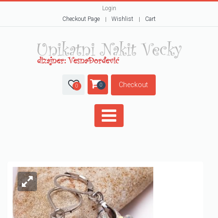
Login
Checkout Page
Wishlist
Cart
Checkout
0
0