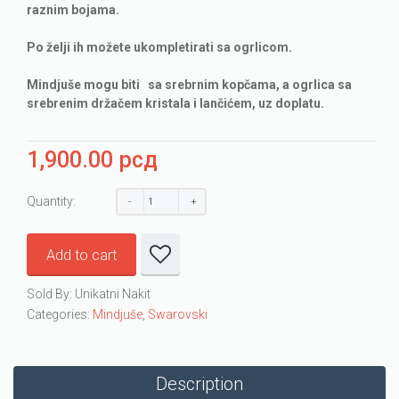
raznim bojama.
Po želji ih možete ukompletirati sa ogrlicom.
Mindjuše mogu biti sa srebrnim kopčama, a ogrlica sa
srebrenim držačem kristala i lančićem, uz doplatu.
1,900.00
рсд
Quantity:
Add to cart
Sold By: Unikatni Nakit
Categories:
Mindjuše
,
Swarovski
Description