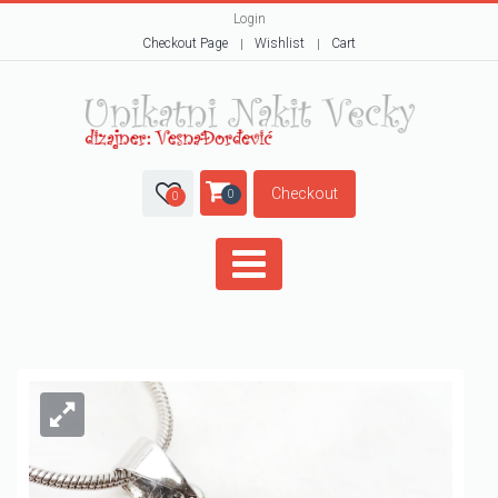
Login
Checkout Page
Wishlist
Cart
Checkout
0
0