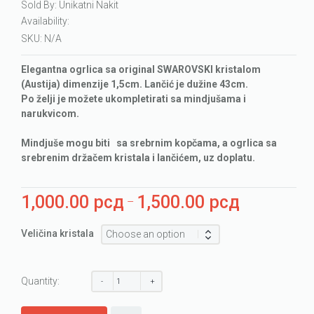
Sold By: Unikatni Nakit
Availability:
SKU:
N/A
Elegantna ogrlica sa original SWAROVSKI kristalom
(Austija) dimenzije 1,5cm. Lančić je dužine 43cm.
Po želji je možete ukompletirati sa mindjušama i
narukvicom.
Mindjuše mogu biti sa srebrnim kopčama, a ogrlica sa
srebrenim držačem kristala i lančićem, uz doplatu.
1,000.00
рсд
1,500.00
рсд
Price
–
range:
1,000.00 рсд
Veličina kristala
through
1,500.00 рсд
Quantity: