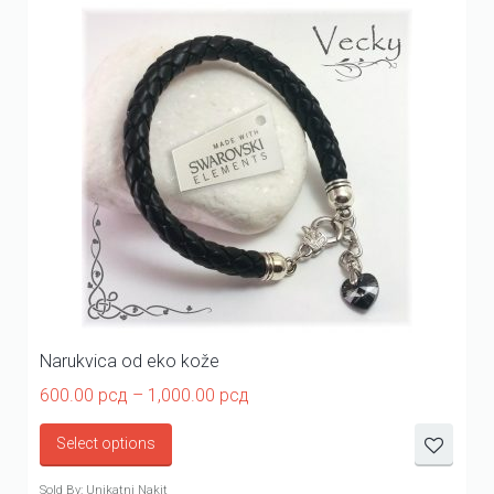
Narukvica od eko kože
Price
600.00
рсд
–
1,000.00
рсд
range:
600.00 рсд
Select options
through
1,000.00 рсд
Sold By: Unikatni Nakit