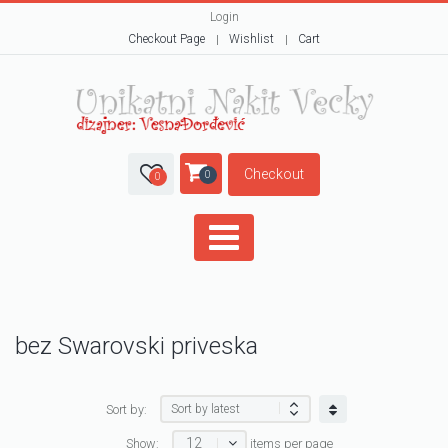
Login
Checkout Page
Wishlist
Cart
Checkout
0
0
bez Swarovski priveska
Sort by:
12
Show:
items per page