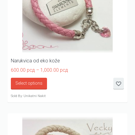
Narukvica od eko kože
Price
600.00
рсд
–
1,000.00
рсд
range:
600.00 рсд
Select options
through
1,000.00 рсд
Sold By: Unikatni Nakit