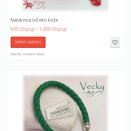
Narukvica od eko kože
Price
600.00
рсд
–
1,000.00
рсд
range:
600.00 рсд
Select options
through
1,000.00 рсд
Sold By: Unikatni Nakit