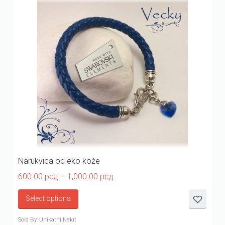
Narukvica od eko kože
Price
600.00
рсд
–
1,000.00
рсд
range:
600.00 рсд
Select options
through
1,000.00 рсд
Sold By: Unikatni Nakit