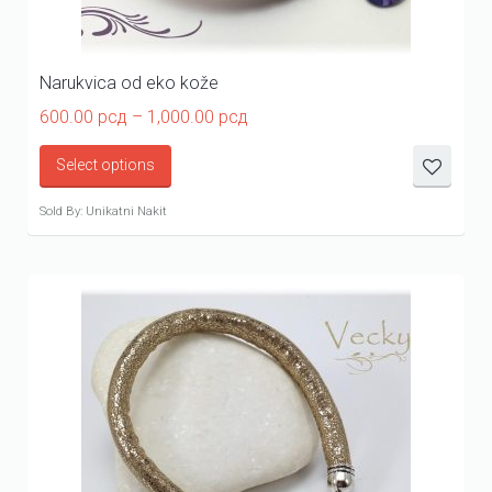
Narukvica od eko kože
Price
600.00
рсд
–
1,000.00
рсд
range:
600.00 рсд
Select options
through
1,000.00 рсд
Sold By: Unikatni Nakit