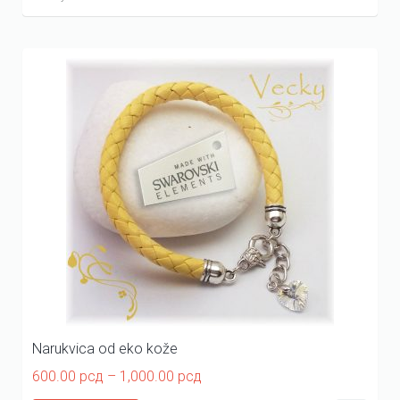
Narukvica od eko kože
Price
600.00
рсд
–
1,000.00
рсд
range: