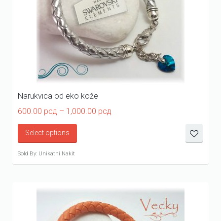
Narukvica od eko kože
Price
600.00
рсд
–
1,000.00
рсд
range:
600.00 рсд
Select options
through
1,000.00 рсд
Sold By: Unikatni Nakit