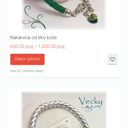
Narukvica od eko kože
Price
600.00
рсд
–
1,000.00
рсд
range:
600.00 рсд
Select options
through
1,000.00 рсд
Sold By: Unikatni Nakit