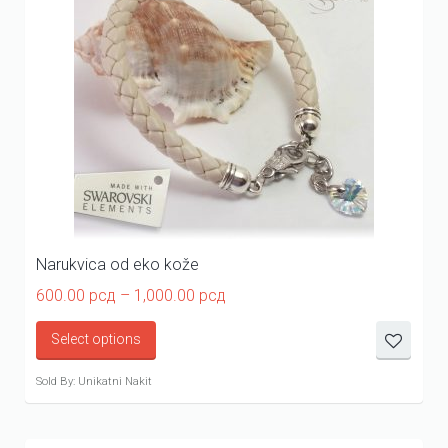
Narukvica od eko kože
Price
600.00
рсд
–
1,000.00
рсд
range:
600.00 рсд
Select options
through
1,000.00 рсд
Sold By: Unikatni Nakit