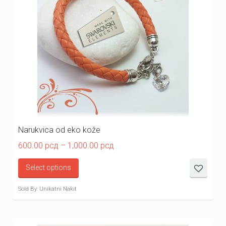
Narukvica od eko kože
Price
600.00
рсд
–
1,000.00
рсд
range:
600.00 рсд
Select options
through
1,000.00 рсд
Sold By: Unikatni Nakit