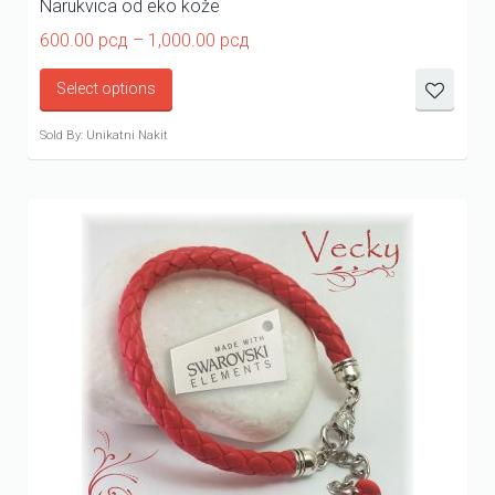
Narukvica od eko kože
Price
600.00
рсд
–
1,000.00
рсд
range:
600.00 рсд
Select options
through
1,000.00 рсд
Sold By: Unikatni Nakit