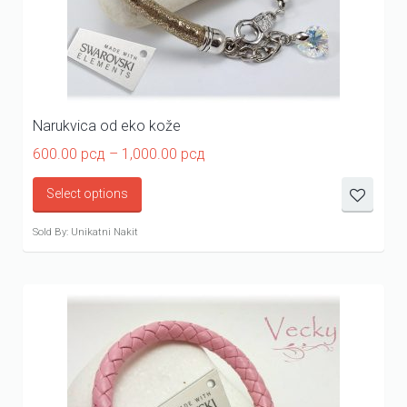
Narukvica od eko kože
Price
600.00
рсд
–
1,000.00
рсд
range:
600.00 рсд
Select options
through
1,000.00 рсд
Sold By: Unikatni Nakit