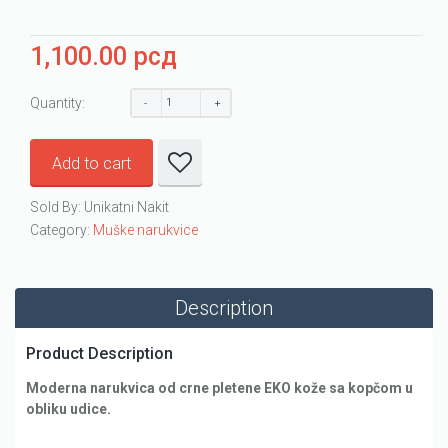
1,100.00
рсд
Quantity:
Add to cart
Sold By: Unikatni Nakit
Category:
Muške narukvice
Description
Product Description
Moderna narukvica od crne pletene EKO kože sa kopčom u
obliku udice.