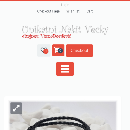
Login
Checkout Page
Wishlist
Cart
Checkout
0
0