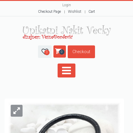
Login
Checkout Page
Wishlist
Cart
Checkout
0
0