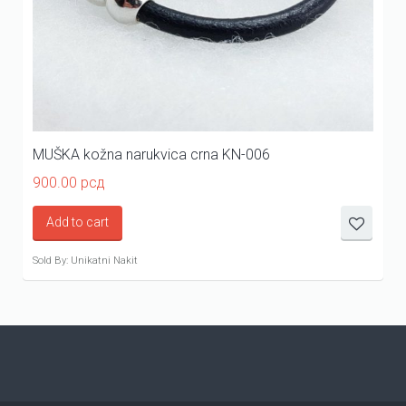
MUŠKA kožna narukvica crna KN-006
900.00
рсд
Add to cart
Sold By: Unikatni Nakit