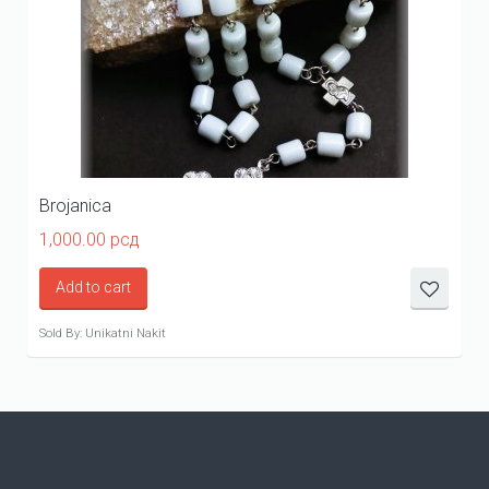
Brojanica
1,000.00
рсд
Add to cart
Sold By: Unikatni Nakit