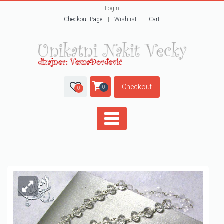
Login
Checkout Page
Wishlist
Cart
Checkout
0
0