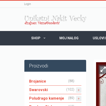
Login
SHOP
MOJ NALOG
USLOVI
Proizvodi
Brojanice
(88)
Swarovski
(102)
Poludrago kamenje
(89)