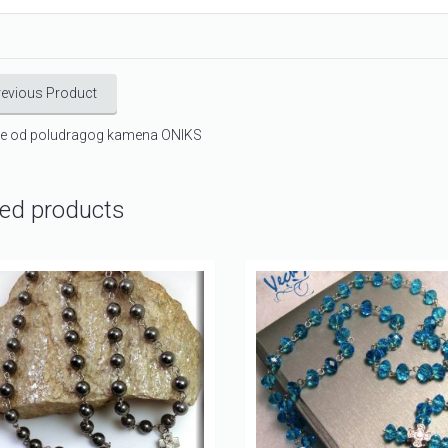
revious Product
ce od poludragog kamena ONIKS
ted products