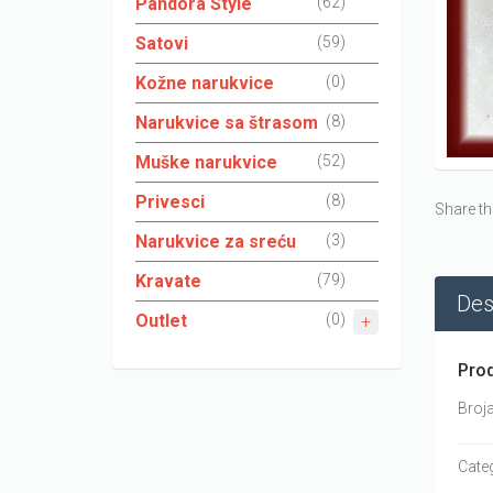
Pandora Style
(62)
Satovi
(59)
Kožne narukvice
(0)
Narukvice sa štrasom
(8)
Muške narukvice
(52)
Privesci
(8)
Share th
Narukvice za sreću
(3)
Kravate
(79)
Des
Outlet
(0)
Prod
Broj
Cate