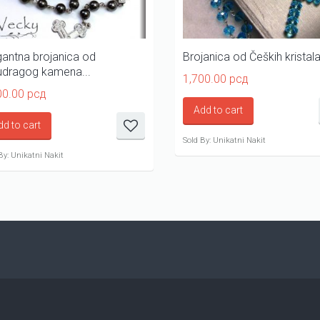
gantna brojanica od
Brojanica od Čeških kristal
udragog kamena...
1,700.00
рсд
00.00
рсд
Add to cart
dd to cart
Sold By: Unikatni Nakit
By: Unikatni Nakit