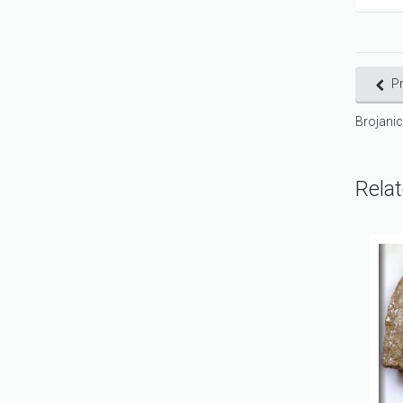
P
Brojani
Rela