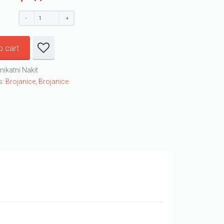
o cart
nikatni Nakit
s:
Brojanice
,
Brojanice