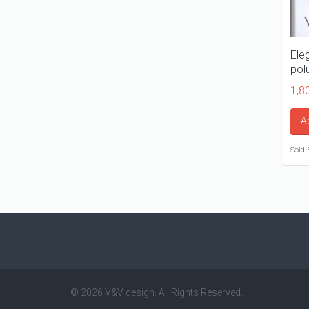
Ele
pol
1,8
A
Sold 
© 2026 V&V design. All Rights Reserved.