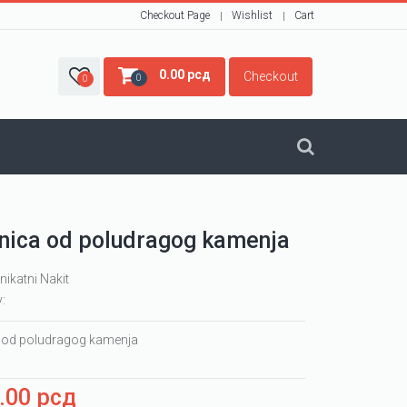
Checkout Page
Wishlist
Cart
0.00
рсд
Checkout
0
0
nica od poludragog kamenja
nikatni Nakit
y:
 od poludragog kamenja
0.00
рсд