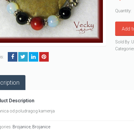
Quantity:
Add t
Sold By: U
Categorie
is:
cription
uct Description
anica od poludragog kamenja
gories:
Brojanice
,
Brojanice