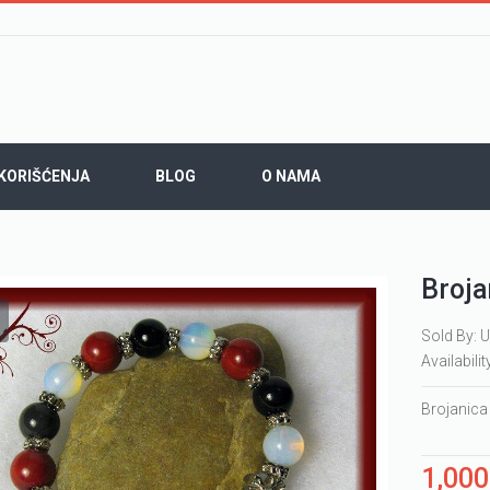
 KORIŠĆENJA
BLOG
O NAMA
Broja
Sold By: U
Availabilit
Brojanica
1,00