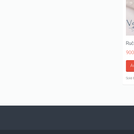
Ruč
900
A
Sold 