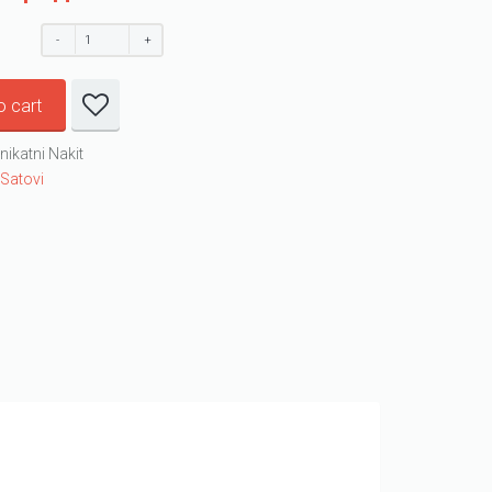
o cart
nikatni Nakit
:
Satovi