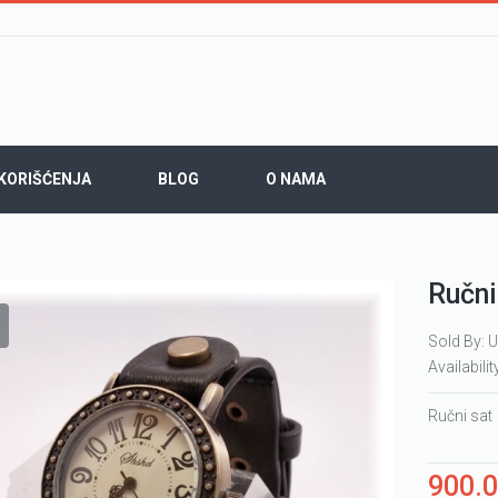
 KORIŠĆENJA
BLOG
O NAMA
Ručni
Sold By: U
Availabilit
Ručni sat
900.