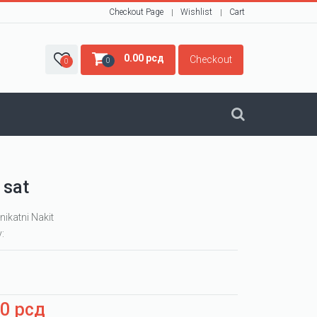
Checkout Page
Wishlist
Cart
0.00
рсд
Checkout
0
0
 sat
nikatni Nakit
y:
00
рсд