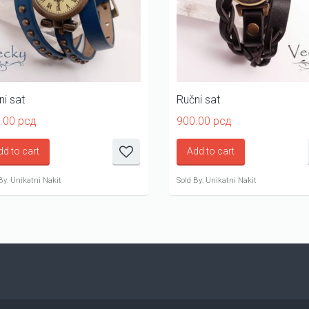
ni sat
Ručni sat
.00
рсд
900.00
рсд
dd to cart
Add to cart
By: Unikatni Nakit
Sold By: Unikatni Nakit