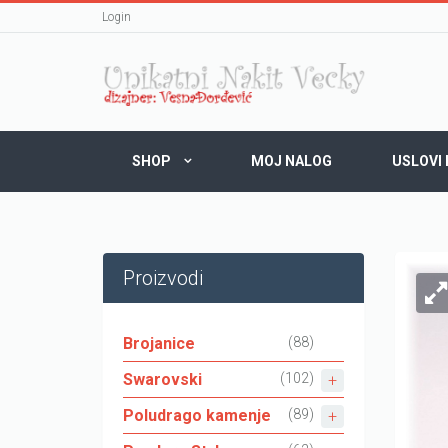
Login
SHOP
MOJ NALOG
USLOVI
Proizvodi
Brojanice
(88)
Swarovski
(102)
Poludrago kamenje
(89)