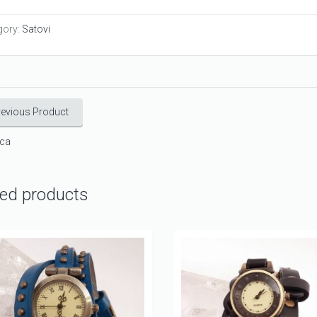
gory:
Satovi
revious Product
ica
ted products