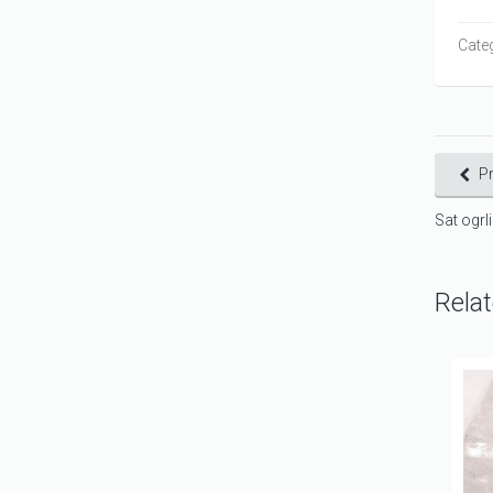
Cate
P
Sat ogrl
Rela