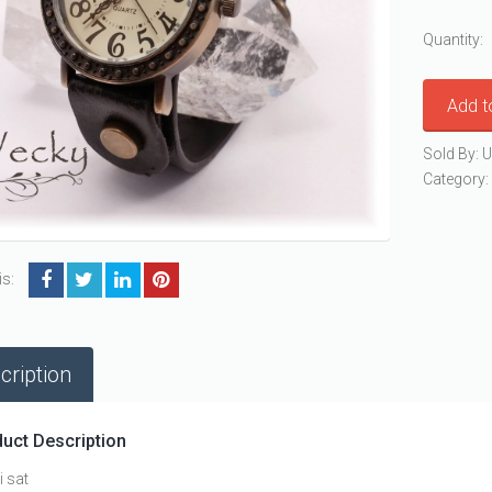
Quantity:
Add t
Sold By: U
Category
is:
cription
uct Description
 sat