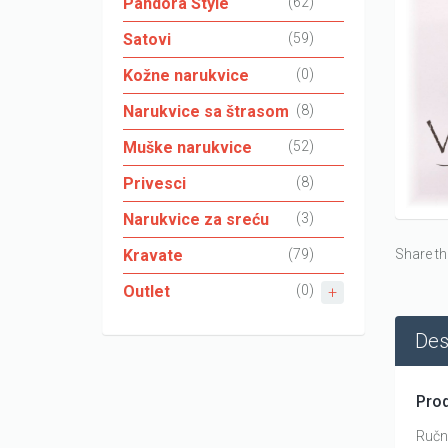
Pandora Style
(62)
Satovi
(59)
Kožne narukvice
(0)
Narukvice sa štrasom
(8)
Muške narukvice
(52)
Privesci
(8)
Narukvice za sreću
(3)
Kravate
(79)
Share th
Outlet
(0)
Des
Prod
Ručni