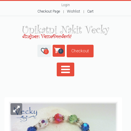
Login
Checkout Page
Wishlist
Cart
Checkout
0
0