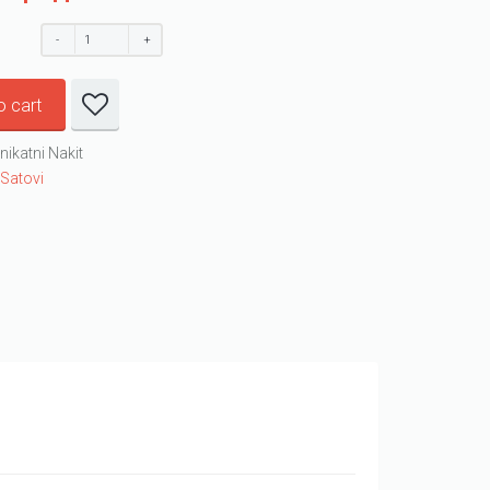
o cart
nikatni Nakit
:
Satovi