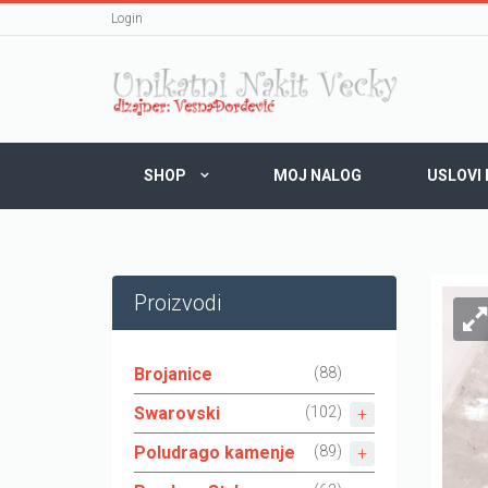
Login
SHOP
MOJ NALOG
USLOVI
Proizvodi
Brojanice
(88)
Swarovski
(102)
Poludrago kamenje
(89)