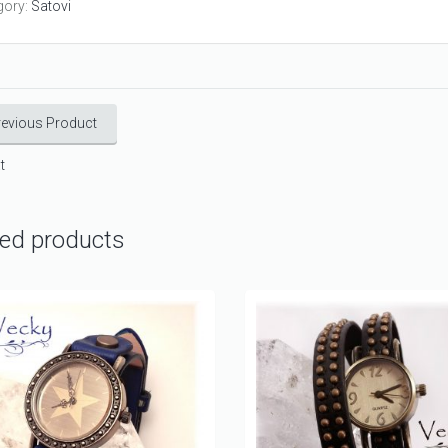
gory:
Satovi
revious Product
t
ted products