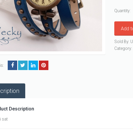
Quantity:
Add t
Sold By: U
Category
is:
cription
uct Description
 sat