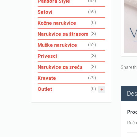
Pandora Style
(62)
Satovi
(59)
Kožne narukvice
(0)
Narukvice sa štrasom
(8)
Muške narukvice
(52)
Privesci
(8)
Narukvice za sreću
(3)
Share th
Kravate
(79)
Outlet
(0)
Des
Prod
Ručni