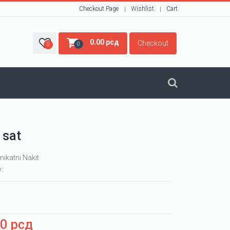
Checkout Page
Wishlist
Cart
0.00
рсд
Checkout
0
0
 sat
nikatni Nakit
y:
00
рсд