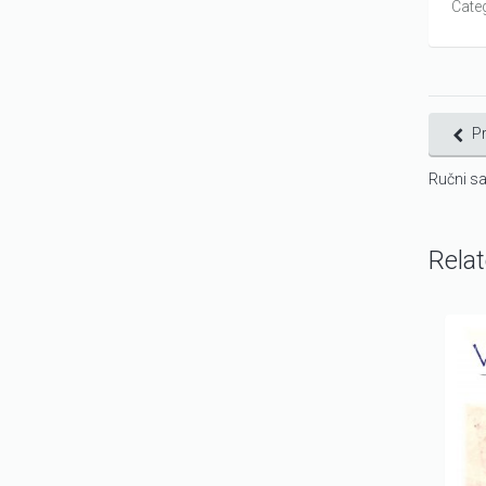
Cate
P
Ručni sa
Rela