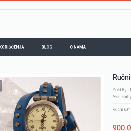
 KORIŠĆENJA
BLOG
O NAMA
Ručni
Sold By: U
Availabilit
Ručni sat
900.