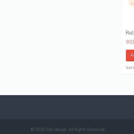
Ruč
900
A
Sold 
© 2026 V&V design. All Rights Reserved.