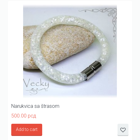
Narukvica sa štrasom
500.00
рсд
Add to cart