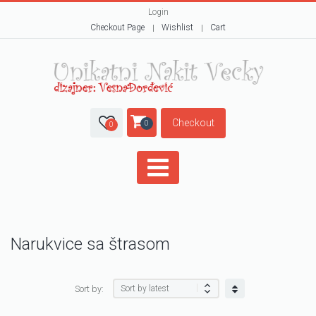
Login
Checkout Page
Wishlist
Cart
Checkout
0
0
Narukvice sa štrasom
Sort by: