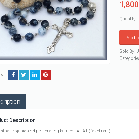
1,80
Quantity:
Add t
Sold By: U
Categorie
is:
cription
uct Description
antna brojanica od poludragog kamena AHAT (fasetirani)