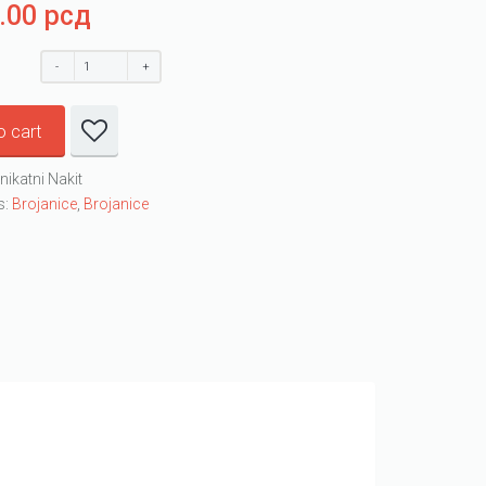
0.00
рсд
o cart
nikatni Nakit
s:
Brojanice
,
Brojanice