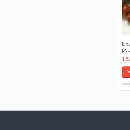
Ele
pol
1,8
A
Sold 