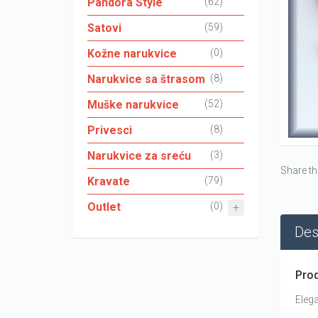
Pandora Style
(62)
Satovi
(59)
Kožne narukvice
(0)
Narukvice sa štrasom
(8)
Muške narukvice
(52)
Privesci
(8)
Narukvice za sreću
(3)
Share th
Kravate
(79)
Outlet
(0)
Des
Prod
Eleg