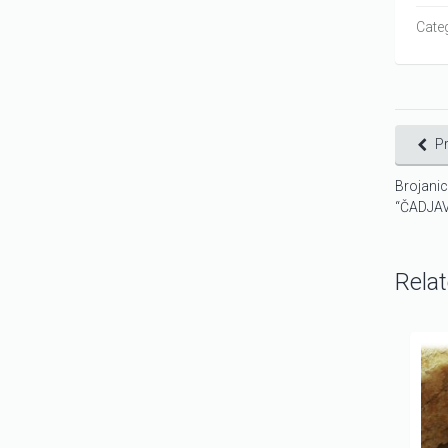
Cate
P
Brojani
“ČADJAV
Rela