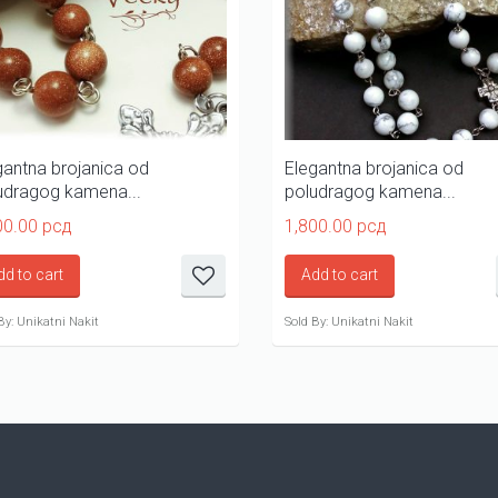
gantna brojanica od
Elegantna brojanica od
udragog kamena...
poludragog kamena...
00.00
рсд
1,800.00
рсд
dd to cart
Add to cart
By: Unikatni Nakit
Sold By: Unikatni Nakit