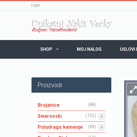
Login
SHOP
MOJ NALOG
USLOVI
Proizvodi
Brojanice
(88)
Swarovski
(102)
Poludrago kamenje
(89)