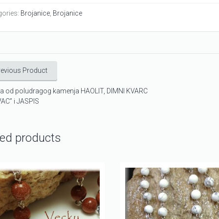
gories:
Brojanice
,
Brojanice
revious Product
ca od poludragog kamenja HAOLIT, DIMNI KVARC
AC” i JASPIS
ted products