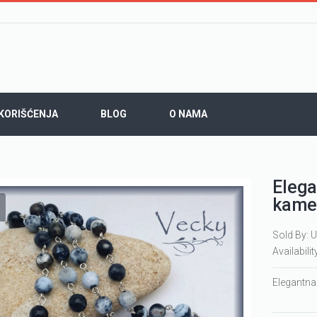
 KORIŠĆENJA
BLOG
O NAMA
Elega
kamen
Sold By: U
Availabilit
Elegantna