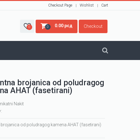
Checkout Page
Wishlist
Cart
0.00
рсд
Checkout
0
0
ntna brojanica od poludragog
a AHAT (fasetirani)
nikatni Nakit
y:
 brojanica od poludragog kamena AHAT (fasetirani)